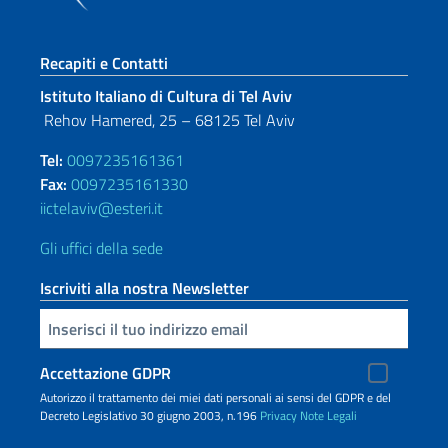
Sezione footer
Recapiti e Contatti
Istituto Italiano di Cultura di Tel Aviv
Rehov Hamered, 25 – 68125 Tel Aviv
Tel:
0097235161361
Fax:
0097235161330
iictelaviv@esteri.it
Gli uffici della sede
Iscriviti alla nostra Newsletter
Inserisci la tua email
Accettazione GDPR
Autorizzo il trattamento dei miei dati personali ai sensi del GDPR e del
Decreto Legislativo 30 giugno 2003, n.196
Privacy
Note Legali