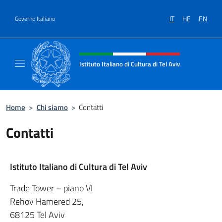
Salta al contenuto
IT
HE
EN
Governo Italiano
Intestazione sito, social e menù
Istituto Italiano di Cultura di Tel Aviv
Sito Ufficiale dell'Istituto Italiano di Cultura 
Home
>
Chi siamo
>
Contatti
Contatti
Istituto Italiano di Cultura di Tel Aviv
Trade Tower – piano VI
Rehov Hamered 25,
68125 Tel Aviv