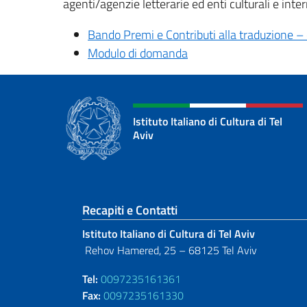
agenti/agenzie letterarie ed enti culturali e intern
Bando Premi e Contributi alla traduzione –
Modulo di domanda
Istituto Italiano di Cultura di Tel
Aviv
Sezione footer
Recapiti e Contatti
Istituto Italiano di Cultura di Tel Aviv
Rehov Hamered, 25 – 68125 Tel Aviv
Tel:
0097235161361
Fax:
0097235161330