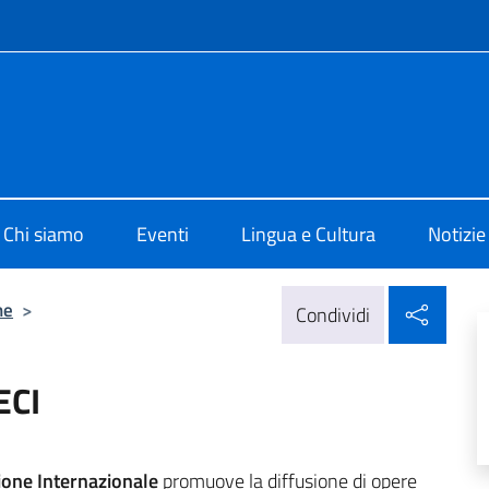
e menù
i Cultura di Tel Aviv
Chi siamo
Eventi
Lingua e Cultura
Notizie
Condi
ne
>
Condividi
ECI
zione Internazionale
promuove la diffusione di opere