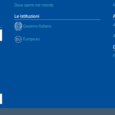
Dove siamo nel mondo
N
Le Istituzioni
A
Governo Italiano
A
Europa.eu
F