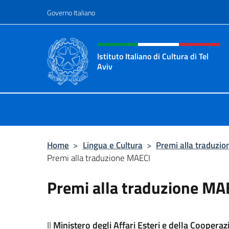
Salta al contenuto
Governo Italiano
Intestazione sito, social 
Istituto Italiano di Cultura di Tel
Aviv
Sito Ufficiale dell'Istituto Italiano d
Home
>
Lingua e Cultura
>
Premi alla traduzio
Premi alla traduzione MAECI
Premi alla traduzione MA
Il
Ministero degli Affari Esteri e della Coopera