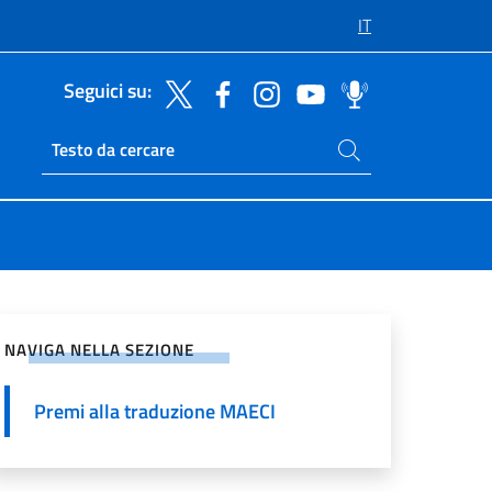
IT
Seguici su:
Cerca nel sito
Ricerca sito live
vidi sui Social Network
NAVIGA NELLA SEZIONE
Premi alla traduzione MAECI