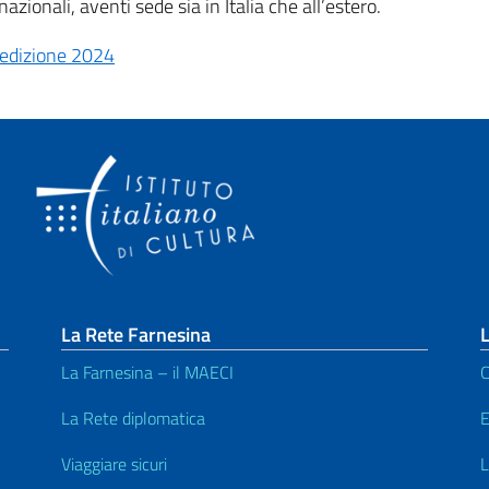
azionali, aventi sede sia in Italia che all’estero.
 edizione 2024
La Rete Farnesina
L
La Farnesina – il MAECI
C
La Rete diplomatica
E
Viaggiare sicuri
L