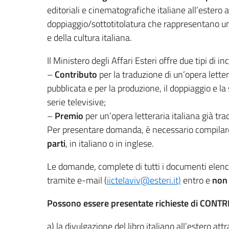
editoriali e cinematografiche italiane all’estero a
doppiaggio/sottotitolatura che rappresentano un
e della cultura italiana.
Il
Ministero degli Affari Esteri
offre due tipi di inc
–
Contributo
per la traduzione di un’opera lette
pubblicata e per la produzione, il doppiaggio e l
serie televisive;
–
Premio
per un’opera letteraria italiana già trad
Per presentare domanda, è necessario compila
parti
, in italiano o in inglese.
Le domande, complete di tutti i documenti elenca
tramite e-mail (
iictelaviv@esteri.it)
entro e
non 
Possono essere presentate richieste di CONTR
a) la divulgazione del libro italiano all’estero at