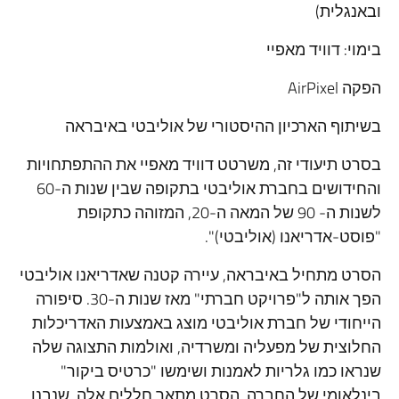
ובאנגלית)
בימוי: דוויד מאפיי
הפקה AirPixel
בשיתוף הארכיון ההיסטורי של אוליבטי באיבראה
בסרט תיעודי זה, משרטט דוויד מאפיי את ההתפתחויות
והחידושים בחברת אוליבטי בתקופה שבין שנות ה-60
לשנות ה- 90 של המאה ה-20, המזוהה כתקופת
"פוסט-אדריאנו (אוליבטי)".
הסרט מתחיל באיבראה, עיירה קטנה שאדריאנו אוליבטי
הפך אותה ל"פרויקט חברתי" מאז שנות ה-30. סיפורה
הייחודי של חברת אוליבטי מוצג באמצעות האדריכלות
החלוצית של מפעליה ומשרדיה, ואולמות התצוגה שלה
שנראו כמו גלריות לאמנות ושימשו "כרטיס ביקור"
בינלאומי של החברה. הסרט מתאר חללים אלה, שנבנו