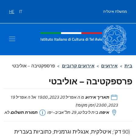
לג לתוכן
HE
IT
ממשלת איטליה
Site header, social and men
Istituto Italiano di Cultura di Tel Aviv
Si
בית
>
אירועים
>
אירועים קרובים
>
פרספקטיבה – אוליבטי
פרספקטיבה – אוליבטי
תאריך אירוע:
מ ה אפריל 20 2023, 19:00 אל ה אפריל 19
2023, 23:00 (זמן מקומי)
איפה:
בית ליבלינג, 29 תל־אביב–יפו
תמורת תשלום:
לא
(90 דק'; איטלקית, אנגלית וגרמנית; כתוביות בעברית