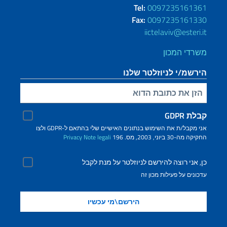
Tel:
0097235161361
Fax:
0097235161330
iictelaviv@esteri.it
משרדי המכון
הירשמ/י לניוזלטר שלנו
הזינ/י את כתובת הדוא"ל שלך
קבלת GDPR
אני מקבל/ת את השימוש בנתונים האישיים שלי בהתאם ל-GDPR ולצו
החקיקה מה-30 ביוני, 2003, מס. 196
Note legali
Privacy
כן, אני רוצה להירשם לניוזלטר על מנת לקבל
עדכונים על פעילות מכון זה