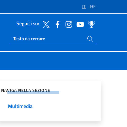
IT
HE
Seguici su:
Cerca nel sito
Ricerca sito live
vidi sui Social Network
NAVIGA NELLA SEZIONE
Multimedia