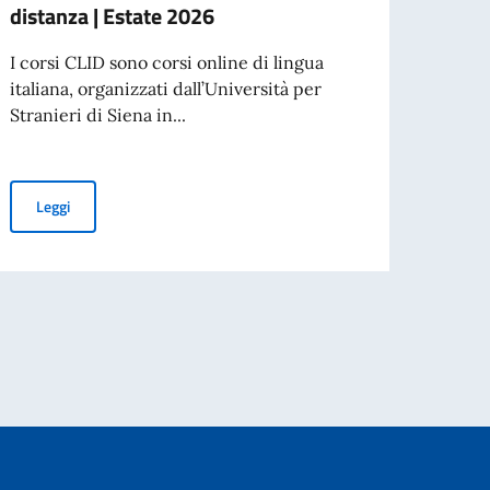
distanza | Estate 2026
RICE
PERS
I corsi CLID sono corsi online di lingua
OPER
italiana, organizzati dall’Università per
Stranieri di Siena in...
CONTR
DOCE
CULT
Minist
CLID Israele – Corsi di lingua italiana a distanza | Estate 2026
Leggi
bal Master in Performing Arts Management
Leg