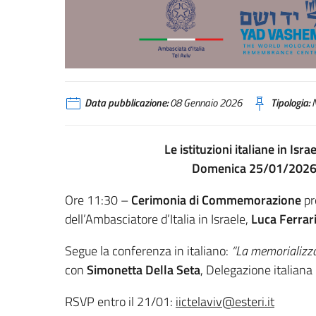
Data pubblicazione:
08 Gennaio 2026
Tipologia:
N
Le istituzioni italiane in Is
Domenica 25/01/202
Ore 11:30 –
Cerimonia di Commemorazione
pr
dell’Ambasciatore d’Italia in Israele,
Luca Ferrari
Segue la conferenza in italiano:
“La memorializza
con
Simonetta
Della
Seta
, Delegazione italian
RSVP entro il 21/01
:
iictelaviv@esteri.it