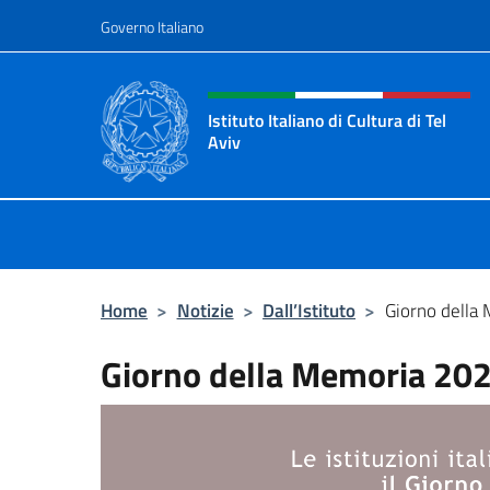
Salta al contenuto
Governo Italiano
Intestazione sito, social 
Istituto Italiano di Cultura di Tel
Aviv
Sito Ufficiale dell'Istituto Italiano d
Home
>
Notizie
>
Dall’Istituto
>
Giorno della
Giorno della Memoria 20