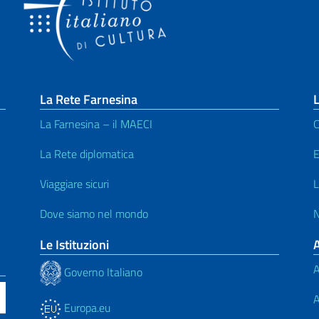
La Rete Farnesina
L
La Farnesina – il MAECI
C
La Rete diplomatica
E
Viaggiare sicuri
L
Dove siamo nel mondo
N
Le Istituzioni
A
Governo Italiano
A
Europa.eu