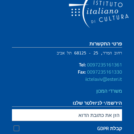
קטע כותרת תחתונה
פרטי התקשרות
רחוב המרד, 25 - 68125 תל אביב
Tel:
0097235161361
Fax:
0097235161330
iictelaviv@esteri.it
משרדי המכון
הירשמ/י לניוזלטר שלנו
הזינ/י את כתובת הדוא"ל שלך
קבלת GDPR