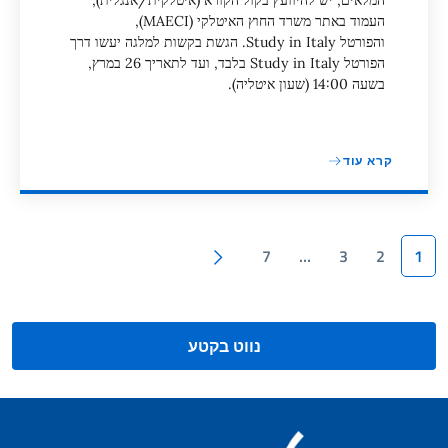
המלאים, יש להיוועץ בקול הקורא (איטלקית/אנגלית),
העמוד באתר משרד החוץ האיטלקי (MAECI),
והפורטל Study in Italy. הגשת בקשות למלגה יעשו דרך
הפורטל Study in Italy בלבד, ועד לתאריך 26 במרץ,
בשעה 14:00 (שעון איטליה).
קרא עוד
דִפּוּף
עמוד הבא
7
…
3
2
1
נווט בקטע