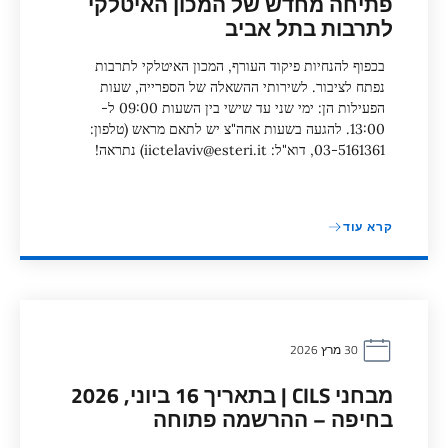
פתיחה מחדש של המכון האיטלקי
לתרבות בתל אביב
בכפוף להנחיות פיקוד העורף, המכון האיטלקי לתרבות
נפתח לציבור. לשירותי ההשאלה של הספרייה, שעות
הפעילות הן: ימי שני עד שישי בין השעות 09:00 ל-
13:00. להגעה בשעות אחה"צ יש לתאם מראש (טלפון:
03-5161361, דוא"ל: iictelaviv@esteri.it) נתראה!
קרא עוד
30 מרץ 2026
מבחני CILS | בתאריך 16 ביוני, 2026
בחיפה – ההרשמה פתוחה