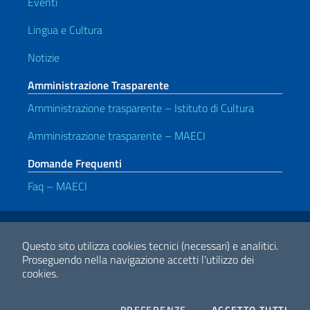
Eventi
Lingua e Cultura
Notizie
Amministrazione Trasparente
Amministrazione trasparente – Istituto di Cultura
Amministrazione trasparente – MAECI
Domande Frequenti
Faq – MAECI
Link Utili
Note legali
Privacy e cookie policy
Dichiarazione di accessibilità
Questo sito utilizza cookies tecnici (necessari) e analitici.
Proseguendo nella navigazione accetti l'utilizzo dei
cookies.
2026 Copyright Ministero degli Affari Esteri e della Cooperazione
Internazionale
COOKIES
I CO
PREFERENZE
ACCETTO TUTTI