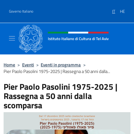
Salta al contenuto
IT
HE
Governo Italiano
Intestazione sito, social e menù
Istituto Italiano di Cultura di Tel Aviv
Sito Ufficiale dell'Istituto Italiano di Cultura 
Home
>
Eventi
>
Eventi in programma
>
Pier Paolo Pasolini 1975-2025 | Rassegna a 50 anni dalla...
Pier Paolo Pasolini 1975-2025 |
Rassegna a 50 anni dalla
scomparsa